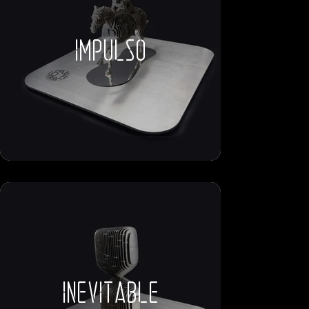
impulso
inevitable