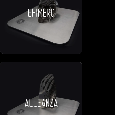
Efímero
alleanza