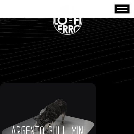
OBRAS
minis
argento bull mini